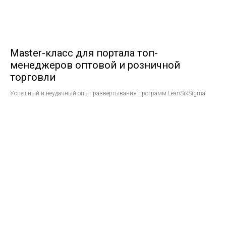
Master-класс для портала топ-
менеджеров оптовой и розничной
торговли
Успешный и неудачный опыт развертывания программ LeanSixSigma